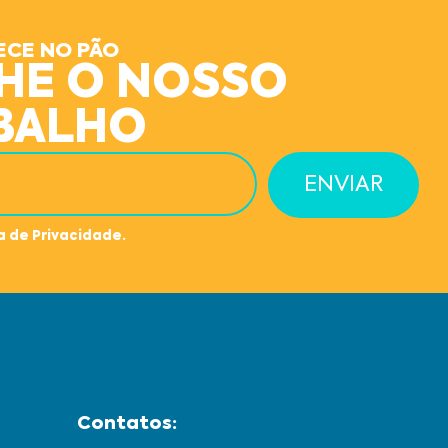
CE NO PÃO
HE O NOSSO
BALHO
ENVIAR
a de Privacidade.
Contatos: