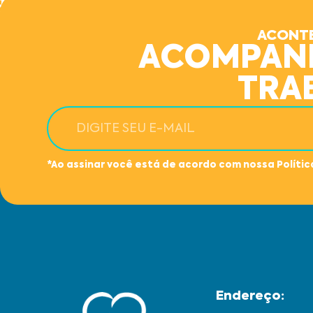
ACONTE
ACOMPAN
TRA
*Ao assinar você está de acordo com nossa Polític
Endereço:​